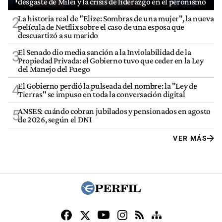
desgaste de Milei y la crisis de liderazgo en el peronismo
La historia real de "Elize: Sombras de una mujer", la nueva
2
película de Netflix sobre el caso de una esposa que
descuartizó a su marido
El Senado dio media sanción a la Inviolabilidad de la
3
Propiedad Privada: el Gobierno tuvo que ceder en la Ley
del Manejo del Fuego
El Gobierno perdió la pulseada del nombre: la "Ley de
4
Tierras" se impuso en toda la conversación digital
ANSES: cuándo cobran jubilados y pensionados en agosto
5
de 2026, según el DNI
VER MÁS