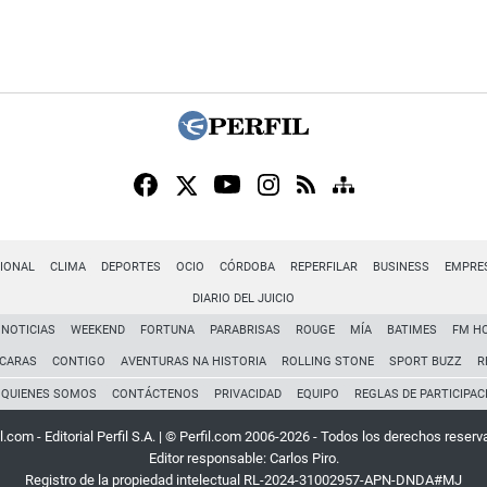
IONAL
CLIMA
DEPORTES
OCIO
CÓRDOBA
REPERFILAR
BUSINESS
EMPRE
DIARIO DEL JUICIO
NOTICIAS
WEEKEND
FORTUNA
PARABRISAS
ROUGE
MÍA
BATIMES
FM H
CARAS
CONTIGO
AVENTURAS NA HISTORIA
ROLLING STONE
SPORT BUZZ
R
QUIENES SOMOS
CONTÁCTENOS
PRIVACIDAD
EQUIPO
REGLAS DE PARTICIPAC
l.com - Editorial Perfil S.A.
| © Perfil.com 2006-2026 - Todos los derechos reserv
Editor responsable: Carlos Piro.
Registro de la propiedad intelectual RL-2024-31002957-APN-DNDA#MJ