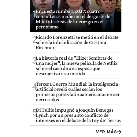
Encuesta rumbo a 2027: cuatro
1
consultoras midieron el desgaste de
Milei y la crisis de liderazgo en el
peronismo
Ricardo Lorenzetti se metió en el debate
2
sobre la inhabilitación de Cristina
Kirchner
La historia real de "Elize: Sombras de
3
una mujer", la nueva película de Netflix
sobre el caso de una esposa que
descuartizó a su marido
Tercera Guerra Mundial: la inteligencia
4
artificial reveló cuáles serían los
primeros países latinoamericanos en ser
derrotados
Di Tullio impugnó a Joaquín Benegas
5
Lynch por un presunto conflicto de
intereses en el debate de la Ley de Tierras
VER MÁS