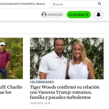
ICIAS
CARAS
EXITOÍNA
PERFIL BRASIL
INGRESAR
SUSCRIBITE
CELEBRIDADES
lf: Charlie
Tiger Woods confirmó su relación
ue los
con Vanessa Trump: romance,
familia y pasados turbulentos
25-03-2025 14:35