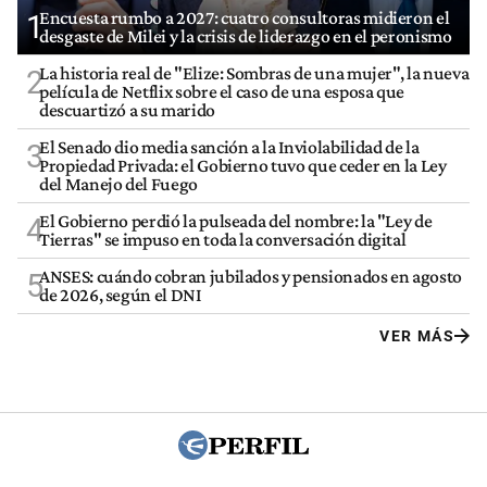
Encuesta rumbo a 2027: cuatro consultoras midieron el
1
desgaste de Milei y la crisis de liderazgo en el peronismo
La historia real de "Elize: Sombras de una mujer", la nueva
2
película de Netflix sobre el caso de una esposa que
descuartizó a su marido
El Senado dio media sanción a la Inviolabilidad de la
3
Propiedad Privada: el Gobierno tuvo que ceder en la Ley
del Manejo del Fuego
El Gobierno perdió la pulseada del nombre: la "Ley de
4
Tierras" se impuso en toda la conversación digital
ANSES: cuándo cobran jubilados y pensionados en agosto
5
de 2026, según el DNI
VER MÁS