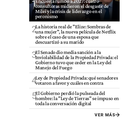
Encuesta rumbo a 2027: cuatro
1
consultoras midieron el desgaste de
Milei y la crisis de liderazgo en el
peronismo
La historia real de "Elize: Sombras de
2
una mujer", la nueva película de Netflix
sobre el caso de una esposa que
descuartizó a su marido
El Senado dio media sanción a la
3
Inviolabilidad de la Propiedad Privada: el
Gobierno tuvo que ceder en la Ley del
Manejo del Fuego
Ley de Propiedad Privada: qué senadores
4
votaron a favor y cuáles en contra
El Gobierno perdió la pulseada del
5
nombre: la "Ley de Tierras" se impuso en
toda la conversación digital
VER MÁS