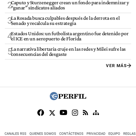
Caputo y Sturzenegger crean un fondo para indemnizar y
2
“ganar” sindicatos aliados
La Rosada busca culpables después de la derrota en el
3
Senado y recalcula su estrategia
Estados Unidos: un futbolista argentino fue detenido por
4
el ICE en un aeropuerto de Florida
La narrativa libertaria cruje en las redes y Milei sufre las
5
consecuencias del desgaste
VER MÁS
CANALES RSS
QUIENES SOMOS
CONTÁCTENOS
PRIVACIDAD
EQUIPO
REGLAS