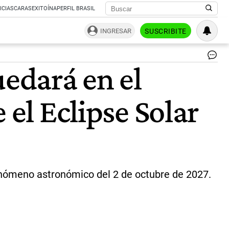
ICIAS
CARAS
EXITOÍNA
PERFIL BRASIL
INGRESAR
SUSCRIBITE
Es
uedará en el
el
pr
ecl
 el Eclipse Solar
sol
par
del
añ
|
NA
enómeno astronómico del 2 de octubre de 2027.