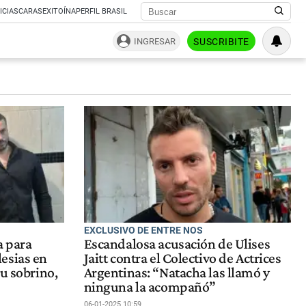
ICIAS
CARAS
EXITOÍNA
PERFIL BRASIL
INGRESAR
SUSCRIBITE
EXCLUSIVO DE ENTRE NOS
ia para
Escandalosa acusación de Ulises
esias en
Jaitt contra el Colectivo de Actrices
su sobrino,
Argentinas: “Natacha las llamó y
ninguna la acompañó”
06-01-2025 10:59