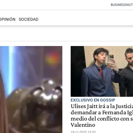
BUSINESS
NOT
OPINIÓN
SOCIEDAD
EXCLUSIVO EN GOSSIP
Ulises Jaitt irá a la Justic
demandar a Fernanda Igl
medio del conflicto con 
Valentino
19-11-2025 15:53