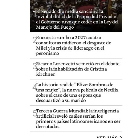
El Senado dio media sanción a la
1
Inviolabilidad de la Propiedad Privada:
el Gobierno tuvo que ceder en la Ley del
Manejo del Fuego
Encuesta rumbo a 2027: cuatro
2
consultoras midieron el desgaste de
Milei y la crisis de liderazgo en el
peronismo
Ricardo Lorenzetti se metió en el debate
3
sobre la inhabilitación de Cristina
Kirchner
La historia real de "Elize: Sombras de
4
una mujer", la nueva película de Netflix
sobre el caso de una esposa que
descuartizó a su marido
Tercera Guerra Mundial: la inteligencia
5
artificial reveló cuáles serían los
primeros países latinoamericanos en ser
derrotados