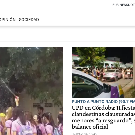
BUSINESS
NOT
OPINIÓN
SOCIEDAD
PUNTO A PUNTO RADIO (90.7 FM
UPD en Córdoba: 11 fiest
clandestinas clausuradas
menores “a resguardo”, 
balance oficial
02-03-2026 15:45