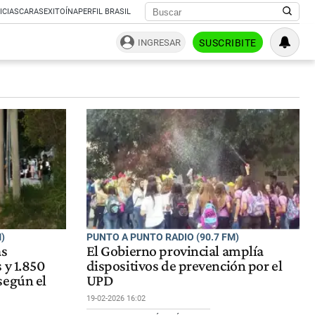
ICIAS
CARAS
EXITOÍNA
PERFIL BRASIL
INGRESAR
SUSCRIBITE
)
PUNTO A PUNTO RADIO (90.7 FM)
as
El Gobierno provincial amplía
 y 1.850
dispositivos de prevención por el
según el
UPD
19-02-2026 16:02