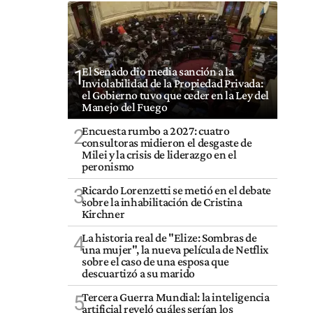
El Senado dio media sanción a la
1
Inviolabilidad de la Propiedad Privada:
el Gobierno tuvo que ceder en la Ley del
Manejo del Fuego
Encuesta rumbo a 2027: cuatro
2
consultoras midieron el desgaste de
Milei y la crisis de liderazgo en el
peronismo
Ricardo Lorenzetti se metió en el debate
3
sobre la inhabilitación de Cristina
Kirchner
La historia real de "Elize: Sombras de
4
una mujer", la nueva película de Netflix
sobre el caso de una esposa que
descuartizó a su marido
Tercera Guerra Mundial: la inteligencia
5
artificial reveló cuáles serían los