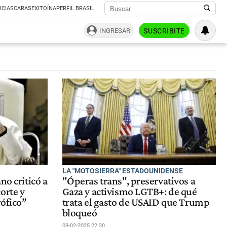
ICIAS
CARAS
EXITOÍNA
PERFIL BRASIL
INGRESAR
SUSCRIBITE
LA "MOTOSIERRA" ESTADOUNIDENSE
no criticó a
"Óperas trans", preservativos a
orte y
Gaza y activismo LGTB+: de qué
rófico”
trata el gasto de USAID que Trump
bloqueó
03-02-2025 22:30