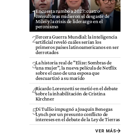
Encuesta rumbo a 2027: cuatro
1
consultoras midieron el desgaste de
Milei y la crisis de liderazgo en el
peronismo
Tercera Guerra Mundial: la inteligencia
2
artificial reveló cuáles serían los
primeros países latinoamericanos en ser
derrotados
La historia real de "Elize: Sombras de
3
una mujer", la nueva película de Netflix
sobre el caso de una esposa que
descuartizó a su marido
Ricardo Lorenzetti se metió en el debate
4
sobre la inhabilitación de Cristina
Kirchner
Di Tullio impugnó a Joaquín Benegas
5
Lynch por un presunto conflicto de
intereses en el debate de la Ley de Tierras
VER MÁS