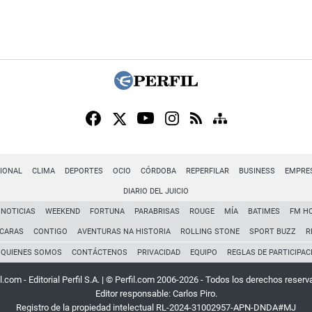
IONAL
CLIMA
DEPORTES
OCIO
CÓRDOBA
REPERFILAR
BUSINESS
EMPRE
DIARIO DEL JUICIO
NOTICIAS
WEEKEND
FORTUNA
PARABRISAS
ROUGE
MÍA
BATIMES
FM H
CARAS
CONTIGO
AVENTURAS NA HISTORIA
ROLLING STONE
SPORT BUZZ
R
QUIENES SOMOS
CONTÁCTENOS
PRIVACIDAD
EQUIPO
REGLAS DE PARTICIPAC
l.com - Editorial Perfil S.A.
| © Perfil.com 2006-2026 - Todos los derechos reserv
Editor responsable: Carlos Piro.
Registro de la propiedad intelectual RL-2024-31002957-APN-DNDA#MJ