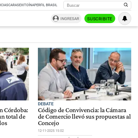
ICIAS
CARAS
EXITOÍNA
PERFIL BRASIL
INGRESAR
SUSCRIBITE
DEBATE
en Córdoba:
Código de Convivencia: la Cámara
n total de
de Comercio llevó sus propuestas al
dos
Concejo
12-11-2025 15:02