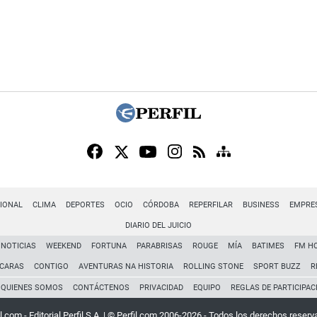
IONAL
CLIMA
DEPORTES
OCIO
CÓRDOBA
REPERFILAR
BUSINESS
EMPRE
DIARIO DEL JUICIO
NOTICIAS
WEEKEND
FORTUNA
PARABRISAS
ROUGE
MÍA
BATIMES
FM H
CARAS
CONTIGO
AVENTURAS NA HISTORIA
ROLLING STONE
SPORT BUZZ
R
QUIENES SOMOS
CONTÁCTENOS
PRIVACIDAD
EQUIPO
REGLAS DE PARTICIPAC
l.com - Editorial Perfil S.A.
| © Perfil.com 2006-2026 - Todos los derechos reserv