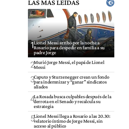
LAS MÁS LEÍDAS
Lionel Messi arribó por la noche a
1
Rosario para despedir en familia a su
padre Jorge
Murió Jorge Messi, el papá de Lionel
2
Messi
Caputo y Sturzenegger crean un fondo
3
para indemnizar y “ganar” sindicatos
aliados
La Rosada busca culpables después de la
4
derrota en el Senado y recalcula su
estrategia
Lionel Messi llega a Rosario a las 20.30:
5
velatorio íntimo de Jorge Messi, sin
acceso al público