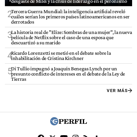
desgaste de Milei y la crisis de liderazgo en el peronismo
Tercera Guerra Mundial: la inteligencia artificial reveló
2
cuáles serían los primeros países latinoamericanos en ser
derrotados
La historia real de "Elize: Sombras de una mujer", la nueva
3
película de Netflix sobre el caso de una esposa que
descuartizó a su marido
Ricardo Lorenzetti se metió en el debate sobre la
4
inhabilitación de Cristina Kirchner
Di Tullio impugnó a Joaquín Benegas Lynch por un
5
presunto conflicto de intereses en el debate de la Ley de
Tierras
VER MÁS