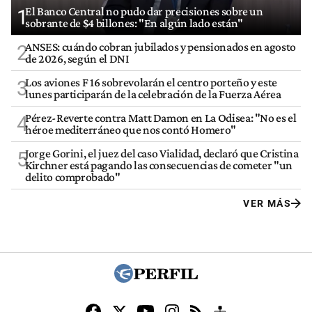
El Banco Central no pudo dar precisiones sobre un
1
sobrante de $4 billones: "En algún lado están"
ANSES: cuándo cobran jubilados y pensionados en agosto
2
de 2026, según el DNI
Los aviones F 16 sobrevolarán el centro porteño y este
3
lunes participarán de la celebración de la Fuerza Aérea
Pérez-Reverte contra Matt Damon en La Odisea: "No es el
4
héroe mediterráneo que nos contó Homero"
Jorge Gorini, el juez del caso Vialidad, declaró que Cristina
5
Kirchner está pagando las consecuencias de cometer "un
delito comprobado"
VER MÁS