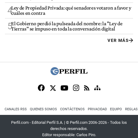
Ley de Propiedad Privada: qué senadores votaron a favor y
4
cuáles en contra
El Gobierno perdió la pulseada del nombre: la "Ley de
5
Tierras" se impuso en toda la conversación digital
VER MÁS
CANALES RSS
QUIENES SOMOS
CONTÁCTENOS
PRIVACIDAD
EQUIPO
REGLAS
Perfil.com - Editorial Perfil S.A.
| © Perfil.com 2006-2026 - Todos los
derechos reservados.
Editor responsable: Carlos Piro.