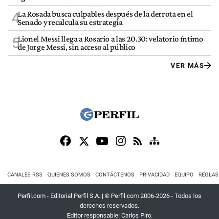
La Rosada busca culpables después de la derrota en el
4
Senado y recalcula su estrategia
Lionel Messi llega a Rosario a las 20.30: velatorio íntimo
5
de Jorge Messi, sin acceso al público
VER MÁS
CANALES RSS
QUIENES SOMOS
CONTÁCTENOS
PRIVACIDAD
EQUIPO
REGLAS
Perfil.com - Editorial Perfil S.A.
| © Perfil.com 2006-2026 - Todos los
derechos reservados.
Editor responsable: Carlos Piro.