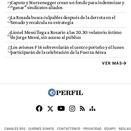
Caputo y Sturzenegger crean un fondo para indemnizar y
2
“ganar” sindicatos aliados
La Rosada busca culpables después de la derrota en el
3
Senado y recalcula su estrategia
Lionel Messi llega a Rosario a las 20.30: velatorio íntimo
4
de Jorge Messi, sin acceso al público
Los aviones F 16 sobrevolarán el centro porteño y el lunes
5
participarán de la celebración de la Fuerza Aérea
VER MÁS
CANALES RSS
QUIENES SOMOS
CONTÁCTENOS
PRIVACIDAD
EQUIPO
REGLAS