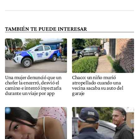
TAMBIÉN TE PUEDE INTERESAR
Una mujer denunció que un
Chaco: un niño murió
chofer la encerró, desvió el
atropellado cuando una
camino e intentó inyectarla
vecina sacaba su auto del
durante un viaje por app
garaje