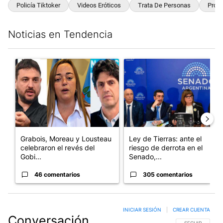
Policía Tiktoker
Videos Eróticos
Trata De Personas
Prox
Noticias en Tendencia
Este listado muestra los artículos con más comentarios en los últim
Un artículo de tendencia con el título "Grabois, Moreau y Loust
Un artículo de tendencia con e
Grabois, Moreau y Lousteau
Ley de Tierras: ante el
celebraron el revés del
riesgo de derrota en el
Gobi...
Senado,...
46 comentarios
305 comentarios
INICIAR SESIÓN
|
CREAR CUENTA
Conversación