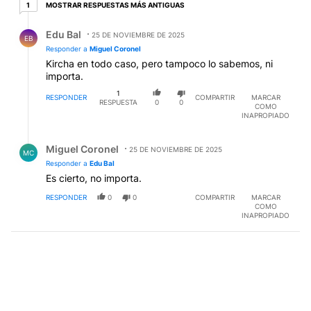
1 respuesta más antiguas
MOSTRAR RESPUESTAS MÁS ANTIGUAS
1
Respuesta de Edu Bal.
Edu Bal
25 DE NOVIEMBRE DE 2025
EB
Responder a
Miguel Coronel
Kircha en todo caso, pero tampoco lo sabemos, ni
importa.
1
RESPONDER
COMPARTIR
MARCAR
RESPUESTA
0
0
COMO
INAPROPIADO
Respuesta de Miguel Coronel.
Miguel Coronel
25 DE NOVIEMBRE DE 2025
MC
Responder a
Edu Bal
Es cierto, no importa.
RESPONDER
0
0
COMPARTIR
MARCAR
COMO
INAPROPIADO