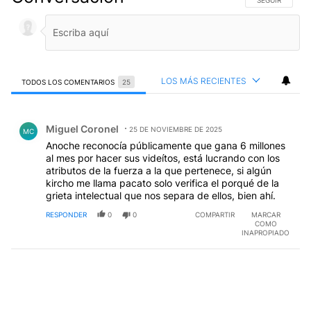
SIGA ESTA CO
SEGUIR
LOS MÁS RECIENTES
TODOS LOS COMENTARIOS
25
Todos los comentarios
Comentario de Miguel Coronel.
Miguel Coronel
25 DE NOVIEMBRE DE 2025
MC
Anoche reconocía públicamente que gana 6 millones
al mes por hacer sus videítos, está lucrando con los
atributos de la fuerza a la que pertenece, si algún
kircho me llama pacato solo verifica el porqué de la
grieta intelectual que nos separa de ellos, bien ahí.
RESPONDER
0
0
COMPARTIR
MARCAR
COMO
INAPROPIADO