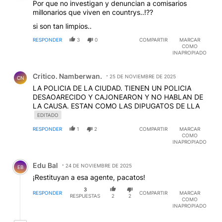
Por que no investigan y denuncian a comisarios
millonarios que viven en countrys..!??
si son tan limpios..
RESPONDER
3
0
COMPARTIR
MARCAR
COMO
INAPROPIADO
Comentario de Critico. Namberwan..
Critico. Namberwan.
25 DE NOVIEMBRE DE 2025
CN
LA POLICIA DE LA CIUDAD. TIENEN UN POLICIA
DESAOARECIDO Y CAJONEARON Y NO HABLAN DE
LA CAUSA. ESTAN COMO LAS DIPUGATOS DE LLA
EDITADO
RESPONDER
1
2
COMPARTIR
MARCAR
COMO
INAPROPIADO
Comentario de Edu Bal.
Edu Bal
24 DE NOVIEMBRE DE 2025
EB
¡Restituyan a esa agente, pacatos!
3
RESPONDER
COMPARTIR
MARCAR
RESPUESTAS
2
2
COMO
INAPROPIADO