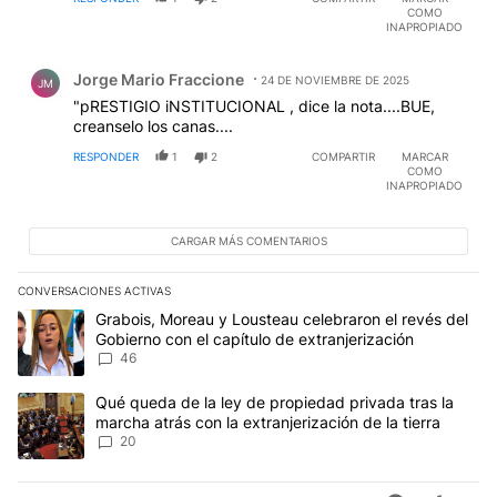
COMO
INAPROPIADO
Comentario de Jorge Mario Fraccione.
Jorge Mario Fraccione
24 DE NOVIEMBRE DE 2025
JM
"pRESTIGIO iNSTITUCIONAL , dice la nota....BUE,
creanselo los canas....
RESPONDER
1
2
COMPARTIR
MARCAR
COMO
INAPROPIADO
CARGAR MÁS COMENTARIOS
CONVERSACIONES ACTIVAS
Este listado muestra los artículos con más comentarios en los últim
Un artículo de tendencia con el título "Grabois, Moreau y Lousteau
Grabois, Moreau y Lousteau celebraron el revés del
Gobierno con el capítulo de extranjerización
46
Un artículo de tendencia con el título "Qué queda de la ley de pro
Qué queda de la ley de propiedad privada tras la
marcha atrás con la extranjerización de la tierra
20