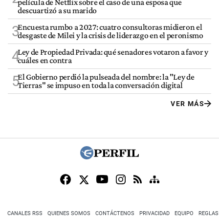
película de Netflix sobre el caso de una esposa que
descuartizó a su marido
Encuesta rumbo a 2027: cuatro consultoras midieron el
3
desgaste de Milei y la crisis de liderazgo en el peronismo
Ley de Propiedad Privada: qué senadores votaron a favor y
4
cuáles en contra
El Gobierno perdió la pulseada del nombre: la "Ley de
5
Tierras" se impuso en toda la conversación digital
VER MÁS
CANALES RSS
QUIENES SOMOS
CONTÁCTENOS
PRIVACIDAD
EQUIPO
REGLAS