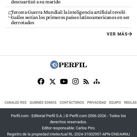
descuartizó a su marido
Tercera Guerra Mundial: la inteligencia artificial reveló
5
cuáles serían los primeros países latinoamericanos en ser
derrotados
VER MÁS
CANALES RSS
QUIENES SOMOS
CONTÁCTENOS
PRIVACIDAD
EQUIPO
REGLAS
Perfil.com - Editorial Perfil S.A.
| © Perfil.com 2006-2026 - Todos los
derechos reservados.
Editor responsable: Carlos Piro.
Registro de la propiedad intelectual RL-2024-31002957-APN-DNDA#MJ