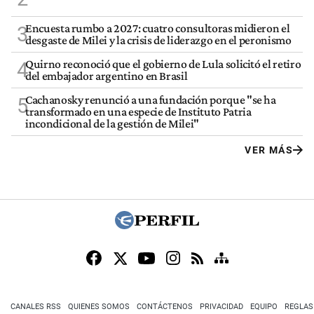
Encuesta rumbo a 2027: cuatro consultoras midieron el
3
desgaste de Milei y la crisis de liderazgo en el peronismo
Quirno reconoció que el gobierno de Lula solicitó el retiro
4
del embajador argentino en Brasil
Cachanosky renunció a una fundación porque "se ha
5
transformado en una especie de Instituto Patria
incondicional de la gestión de Milei"
VER MÁS
CANALES RSS
QUIENES SOMOS
CONTÁCTENOS
PRIVACIDAD
EQUIPO
REGLAS