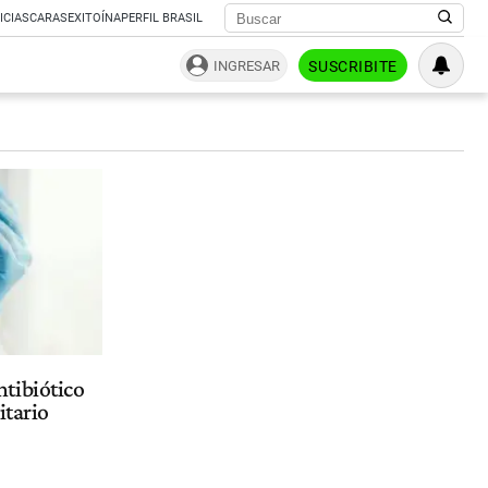
ICIAS
CARAS
EXITOÍNA
PERFIL BRASIL
INGRESAR
SUSCRIBITE
tibiótico
itario