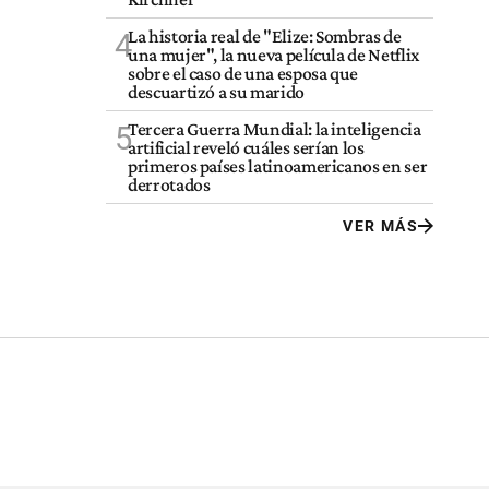
La historia real de "Elize: Sombras de
4
una mujer", la nueva película de Netflix
sobre el caso de una esposa que
descuartizó a su marido
Tercera Guerra Mundial: la inteligencia
5
artificial reveló cuáles serían los
primeros países latinoamericanos en ser
derrotados
VER MÁS