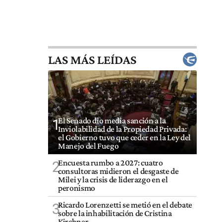
LAS MÁS LEÍDAS
El Senado dio media sanción a la
1
Inviolabilidad de la Propiedad Privada:
el Gobierno tuvo que ceder en la Ley del
Manejo del Fuego
Encuesta rumbo a 2027: cuatro
2
consultoras midieron el desgaste de
Milei y la crisis de liderazgo en el
peronismo
Ricardo Lorenzetti se metió en el debate
3
sobre la inhabilitación de Cristina
Kirchner