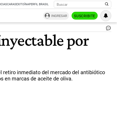
ICIAS
CARAS
EXITOÍNA
PERFIL BRASIL
INGRESAR
SUSCRIBITE
La
inyectable por
AN
pro
un
lot
de
Cl
Kl
|
l retiro inmediato del mercado del antibiótico
Fre
os en marcas de aceite de oliva.