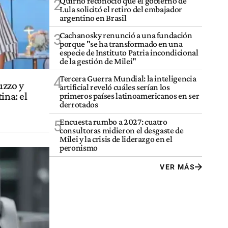
Quirno reconoció que el gobierno de
2
Lula solicitó el retiro del embajador
argentino en Brasil
Cachanosky renunció a una fundación
3
porque "se ha transformado en una
especie de Instituto Patria incondicional
de la gestión de Milei"
Tercera Guerra Mundial: la inteligencia
4
uzzo y
artificial reveló cuáles serían los
ina: el
primeros países latinoamericanos en ser
derrotados
Encuesta rumbo a 2027: cuatro
5
consultoras midieron el desgaste de
Milei y la crisis de liderazgo en el
peronismo
VER MÁS