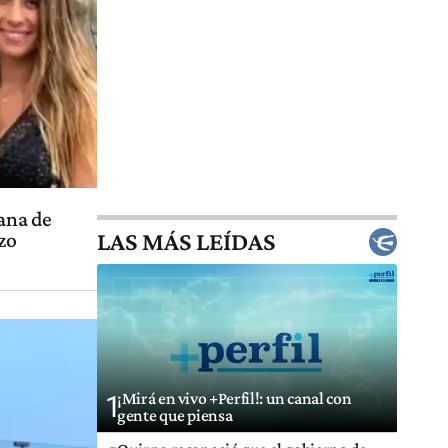
mana de
LAS MÁS LEÍDAS
zo
¡Mirá en vivo +Perfil!: un canal con
1
gente que piensa