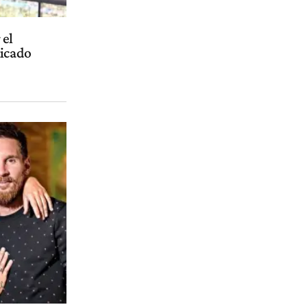
 el
ticado