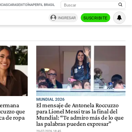
ICIAS
CARAS
EXITOÍNA
PERFIL BRASIL
INGRESAR
SUSCRIBITE
MUNDIAL 2026
 hermana
El mensaje de Antonela Roccuzzo
ccuzzo que
para Lionel Messi tras la final del
ca de ropa
Mundial: “Te admiro más de lo que
las palabras pueden expresar”
20-07-2026 18:45