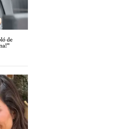
bló de
na!"