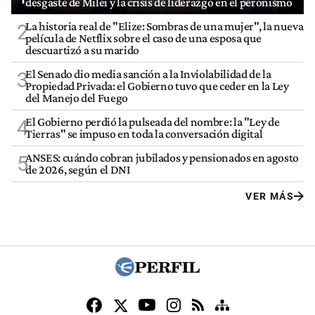
desgaste de Milei y la crisis de liderazgo en el peronismo
La historia real de "Elize: Sombras de una mujer", la nueva
2
película de Netflix sobre el caso de una esposa que
descuartizó a su marido
El Senado dio media sanción a la Inviolabilidad de la
3
Propiedad Privada: el Gobierno tuvo que ceder en la Ley
del Manejo del Fuego
El Gobierno perdió la pulseada del nombre: la "Ley de
4
Tierras" se impuso en toda la conversación digital
ANSES: cuándo cobran jubilados y pensionados en agosto
5
de 2026, según el DNI
VER MÁS