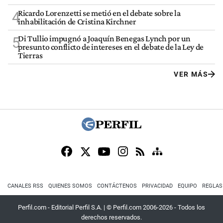
Ricardo Lorenzetti se metió en el debate sobre la
4
inhabilitación de Cristina Kirchner
Di Tullio impugnó a Joaquín Benegas Lynch por un
5
presunto conflicto de intereses en el debate de la Ley de
Tierras
VER MÁS
CANALES RSS
QUIENES SOMOS
CONTÁCTENOS
PRIVACIDAD
EQUIPO
REGLAS
Perfil.com - Editorial Perfil S.A.
| © Perfil.com 2006-2026 - Todos los
derechos reservados.