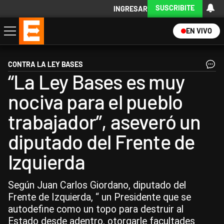
SUSCRIBITE
INGRESAR
EN VIVO
Economía
Política
Internacional
Actualidad
Descargá la App
CONTRA LA LEY BASES
“La Ley Bases es muy
nociva para el pueblo
trabajador”, aseveró un
diputado del Frente de
Izquierda
Según Juan Carlos Giordano, diputado del
Frente de Izquierda, “ un Presidente que se
autodefine como un topo para destruir al
Estado desde adentro, otorgarle facultades