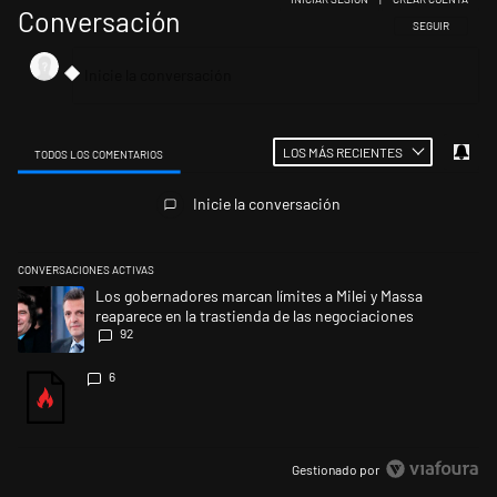
Conversación
SIGA ESTA CONV
SEGUIR
LOS MÁS RECIENTES
TODOS LOS COMENTARIOS
Todos los comentarios
Inicie la conversación
CONVERSACIONES ACTIVAS
Este listado muestra los artículos con más comentarios en los últimos 
Un artículo de tendencia con el título "Los gobernadores marcan límites
Los gobernadores marcan límites a Milei y Massa
reaparece en la trastienda de las negociaciones
92
Un artículo de tendencia con el título "" con 6 comentarios.
6
Gestionado por