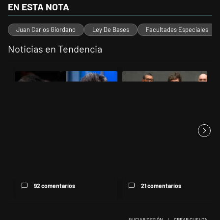
EN ESTA NOTA
Juan Carlos Giordano
Ley De Bases
Facultades Especiales
Noticias en Tendencia
Este listado muestra los artículos con más comentarios en los últimos 
Un artículo de tendencia con el título "Los gobernadores marcan lími
Un artículo de tendencia con el t
Los gobernadores marcan
Milei mencionó por segunda
límites a Milei y Massa
vez al Rodrigazo en tres día...
reapare...
92 comentarios
21 comentarios
INICIAR SESIÓN
|
CREAR CUENTA