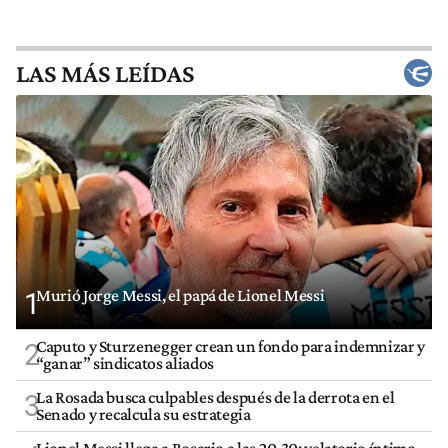
LAS MÁS LEÍDAS
Murió Jorge Messi, el papá de Lionel Messi
1
Caputo y Sturzenegger crean un fondo para indemnizar y
2
“ganar” sindicatos aliados
La Rosada busca culpables después de la derrota en el
3
Senado y recalcula su estrategia