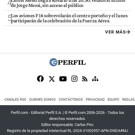
Lionel Messi llega a Rosario a las 20.30: velatorio íntimo
4
de Jorge Messi, sin acceso al público
Los aviones F 16 sobrevolarán el centro porteño y el lunes
5
participarán de la celebración de la Fuerza Aérea
VER MÁS
CANALES RSS
QUIENES SOMOS
CONTÁCTENOS
PRIVACIDAD
EQUIPO
REGLAS
Perfil.com - Editorial Perfil S.A.
| © Perfil.com 2006-2026 - Todos los
derechos reservados.
Editor responsable: Carlos Piro.
Registro de la propiedad intelectual RL-2024-31002957-APN-DNDA#MJ