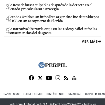
La Rosada busca culpables después de la derrota en el
3
Senado y recalcula su estrategia
Estados Unidos: un futbolista argentino fue detenido por
4
el ICE en un aeropuerto de Florida
La narrativa libertaria cruje en las redes y Milei sufre las
5
consecuencias del desgaste
VER MÁS
CANALES RSS
QUIENES SOMOS
CONTÁCTENOS
PRIVACIDAD
EQUIPO
REGLAS
Perfil.com - Editorial Perfil S.A.
| © Perfil.com 2006-2026 - Todos los