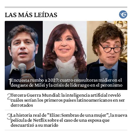
LAS MÁS LEÍDAS
1
Encuesta rumbo a 2027: cuatro consultoras midieron el
desgaste de Milei y la crisis de liderazgo en el peronismo
2
Tercera Guerra Mundial: la inteligencia artificial reveló
cuáles serían los primeros países latinoamericanos en ser
derrotados
3
La historia real de "Elize: Sombras de una mujer", la nueva
película de Netflix sobre el caso de una esposa que
descuartizó a su marido