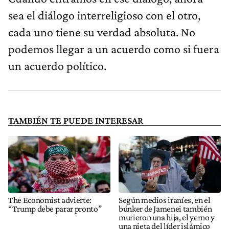
sea el diálogo interreligioso con el otro,
cada uno tiene su verdad absoluta. No
podemos llegar a un acuerdo como si fuera
un acuerdo político.
TAMBIÉN TE PUEDE INTERESAR
The Economist advierte:
Según medios iraníes, en el
“Trump debe parar pronto”
búnker de Jamenei también
murieron una hija, el yerno y
una nieta del líder islámico