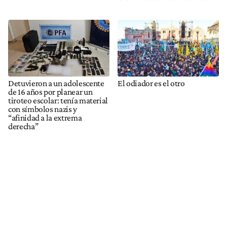
Detuvieron a un adolescente
El odiador es el otro
de 16 años por planear un
tiroteo escolar: tenía material
con símbolos nazis y
“afinidad a la extrema
derecha”