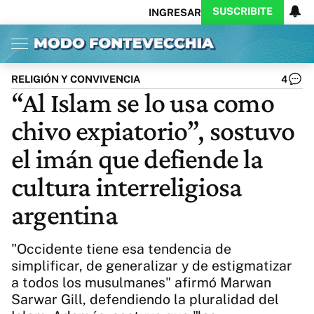
SUSCRIBITE
INGRESAR
Inicio
Ahora
Opinión
Actualidad
Política
Economía
Columnistas
Política
Pymes
Salud
RELIGIÓN Y CONVIVENCIA
4
Ciencia
Protagonistas
Tecnología
“Al Islam se lo usa como
Cultura
Arte
Educación
chivo expiatorio”, sostuvo
Internacional
Clima
Deportes
CARAS
Exitoina
Turismo
el imán que defiende la
Videos
Córdoba
Reperfilar
cultura interreligiosa
Business
Noticias
Caras
argentina
Exitoina
Gaming
Vivo
Diario del Juicio
"Occidente tiene esa tendencia de
simplificar, de generalizar y de estigmatizar
a todos los musulmanes" afirmó Marwan
Sarwar Gill, defendiendo la pluralidad del