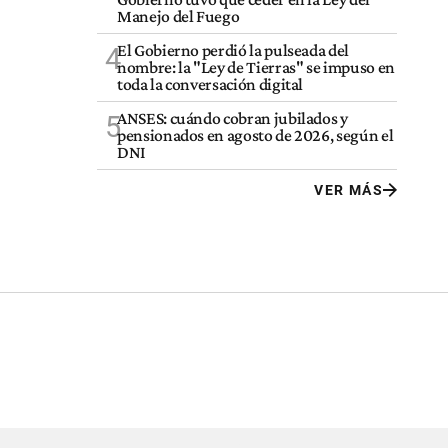
Manejo del Fuego
El Gobierno perdió la pulseada del
4
nombre: la "Ley de Tierras" se impuso en
toda la conversación digital
ANSES: cuándo cobran jubilados y
5
pensionados en agosto de 2026, según el
DNI
VER MÁS