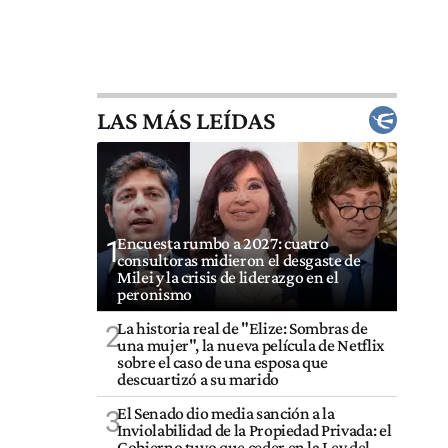
LAS MÁS LEÍDAS
Encuesta rumbo a 2027: cuatro
1
consultoras midieron el desgaste de
Milei y la crisis de liderazgo en el
peronismo
La historia real de "Elize: Sombras de
2
una mujer", la nueva película de Netflix
sobre el caso de una esposa que
descuartizó a su marido
El Senado dio media sanción a la
3
Inviolabilidad de la Propiedad Privada: el
Gobierno tuvo que ceder en la Ley del