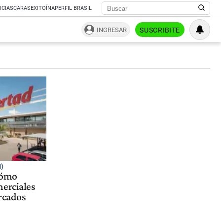
ICIAS
CARAS
EXITOÍNA
PERFIL BRASIL
INGRESAR
SUSCRIBITE
)
cómo
merciales
ercados