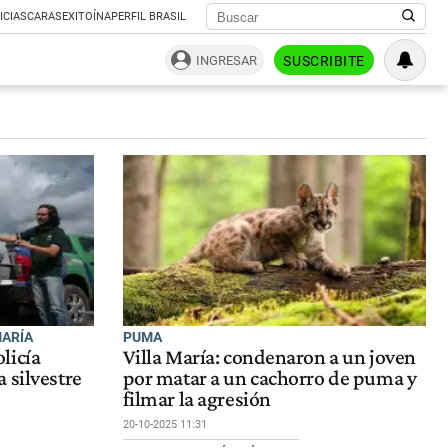
ICIAS
CARAS
EXITOÍNA
PERFIL BRASIL
INGRESAR
SUSCRIBITE
MARÍA
PUMA
licía
Villa María: condenaron a un joven
 silvestre
por matar a un cachorro de puma y
filmar la agresión
20-10-2025 11:31