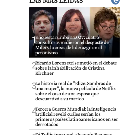
LAS MÁS LEÍDAS
Encuesta rumbo a 2027: cuatro
1
consultoras midieron el desgaste de
Milei y la crisis de liderazgo en el
peronismo
Ricardo Lorenzetti se metió en el debate
2
sobre la inhabilitación de Cristina
Kirchner
La historia real de "Elize: Sombras de
3
una mujer", la nueva película de Netflix
sobre el caso de una esposa que
descuartizó a su marido
Tercera Guerra Mundial: la inteligencia
4
artificial reveló cuáles serían los
primeros países latinoamericanos en ser
derrotados
Di Tullio impugnó a Joaquín Benegas