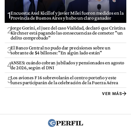
Encuesta: Axel Kicillof y Javier Milei fueron medidos en la
1
Provincia de Buenos Aires y hubo un claro ganador
Jorge Gorini, el juez del caso Vialidad, declaró que Cristina
2
Kirchner está pagando las consecuencias de cometer "un
delito comprobado"
El Banco Central no pudo dar precisiones sobre un
3
sobrante de $4 billones: "En algún lado están"
ANSES: cuándo cobran jubilados y pensionados en agosto
4
de 2026, según el DNI
Los aviones F 16 sobrevolarán el centro porteño y este
5
lunes participarán de la celebración de la Fuerza Aérea
VER MÁS