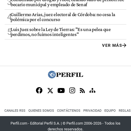
3
becario municipal y empleado de Senaf
Guillermo Arias, juez electoral de Córdoba: no cesa la
4
polémica por el concurso
Luis Juez sobre la Ley de Tierras: "Es una pelea que
5
perdimos, no fuimos inteligentes"
VER MÁS
CANALES RSS
QUIENES SOMOS
CONTÁCTENOS
PRIVACIDAD
EQUIPO
REGLAS
Perfil.com - Editorial Perfil S.A.
| © Perfil.com 2006-2026 - Todos los
derechos reservados.