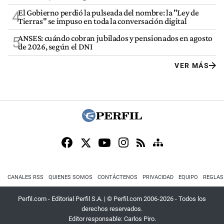
El Gobierno perdió la pulseada del nombre: la "Ley de
4
Tierras" se impuso en toda la conversación digital
ANSES: cuándo cobran jubilados y pensionados en agosto
5
de 2026, según el DNI
VER MÁS
CANALES RSS
QUIENES SOMOS
CONTÁCTENOS
PRIVACIDAD
EQUIPO
REGLAS
Perfil.com - Editorial Perfil S.A.
| © Perfil.com 2006-2026 - Todos los
derechos reservados.
Editor responsable: Carlos Piro.