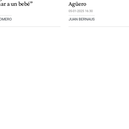
har a un bebé”
Agüero
05-01-2025 16:30
ROMERO
JUAN BERNAUS