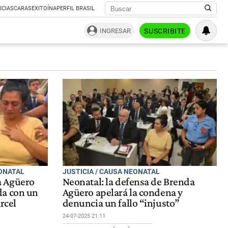
ICIAS
CARAS
EXITOÍNA
PERFIL BRASIL
INGRESAR
SUSCRIBITE
ONATAL
JUSTICIA / CAUSA NEONATAL
a Agüero
Neonatal: la defensa de Brenda
da con un
Agüero apelará la condena y
rcel
denuncia un fallo “injusto”
24-07-2025 21:11