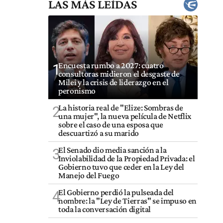
LAS MÁS LEÍDAS
Encuesta rumbo a 2027: cuatro
1
consultoras midieron el desgaste de
Milei y la crisis de liderazgo en el
peronismo
La historia real de "Elize: Sombras de
2
una mujer", la nueva película de Netflix
sobre el caso de una esposa que
descuartizó a su marido
El Senado dio media sanción a la
3
Inviolabilidad de la Propiedad Privada: el
Gobierno tuvo que ceder en la Ley del
Manejo del Fuego
El Gobierno perdió la pulseada del
4
nombre: la "Ley de Tierras" se impuso en
toda la conversación digital