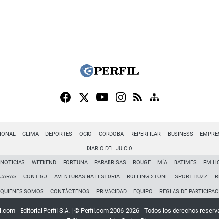
IONAL
CLIMA
DEPORTES
OCIO
CÓRDOBA
REPERFILAR
BUSINESS
EMPRE
DIARIO DEL JUICIO
NOTICIAS
WEEKEND
FORTUNA
PARABRISAS
ROUGE
MÍA
BATIMES
FM H
CARAS
CONTIGO
AVENTURAS NA HISTORIA
ROLLING STONE
SPORT BUZZ
R
QUIENES SOMOS
CONTÁCTENOS
PRIVACIDAD
EQUIPO
REGLAS DE PARTICIPAC
l.com - Editorial Perfil S.A.
| © Perfil.com 2006-2026 - Todos los derechos reserv