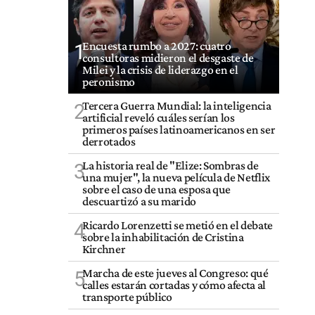
Encuesta rumbo a 2027: cuatro
1
consultoras midieron el desgaste de
Milei y la crisis de liderazgo en el
peronismo
Tercera Guerra Mundial: la inteligencia
2
artificial reveló cuáles serían los
primeros países latinoamericanos en ser
derrotados
La historia real de "Elize: Sombras de
3
una mujer", la nueva película de Netflix
sobre el caso de una esposa que
descuartizó a su marido
Ricardo Lorenzetti se metió en el debate
4
sobre la inhabilitación de Cristina
Kirchner
Marcha de este jueves al Congreso: qué
5
calles estarán cortadas y cómo afecta al
transporte público