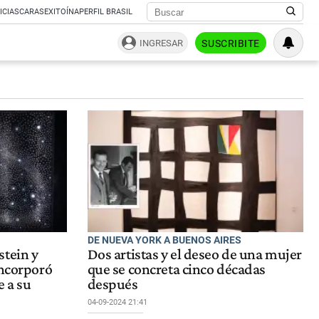
ICIAS
CARAS
EXITOÍNA
PERFIL BRASIL
INGRESAR
SUSCRIBITE
DE NUEVA YORK A BUENOS AIRES
stein y
Dos artistas y el deseo de una mujer
incorporó
que se concreta cinco décadas
e a su
después
04-09-2024 21:41