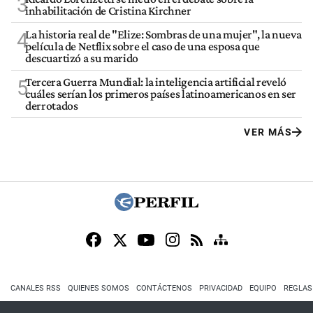
3
inhabilitación de Cristina Kirchner
La historia real de "Elize: Sombras de una mujer", la nueva
4
película de Netflix sobre el caso de una esposa que
descuartizó a su marido
Tercera Guerra Mundial: la inteligencia artificial reveló
5
cuáles serían los primeros países latinoamericanos en ser
derrotados
VER MÁS
CANALES RSS
QUIENES SOMOS
CONTÁCTENOS
PRIVACIDAD
EQUIPO
REGLAS