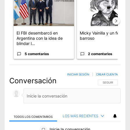
El FBI desembarcó en
Micky Vainilla y un fenóm
Argentina con la idea de
barroso
blindar l...
5 comentarios
2 comentarios
INICIAR SESIÓN
|
CREAR CUENTA
Conversación
SIGA ESTA CONVE
SEGUIR
LOS MÁS RECIENTES
TODOS LOS COMENTARIOS
Todos los comentarios
Inicie la conversación