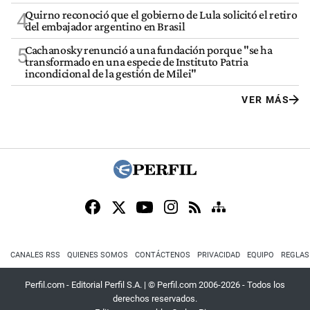
Quirno reconoció que el gobierno de Lula solicitó el retiro
4
del embajador argentino en Brasil
Cachanosky renunció a una fundación porque "se ha
5
transformado en una especie de Instituto Patria
incondicional de la gestión de Milei"
VER MÁS
CANALES RSS
QUIENES SOMOS
CONTÁCTENOS
PRIVACIDAD
EQUIPO
REGLAS
Perfil.com - Editorial Perfil S.A.
| © Perfil.com 2006-2026 - Todos los
derechos reservados.