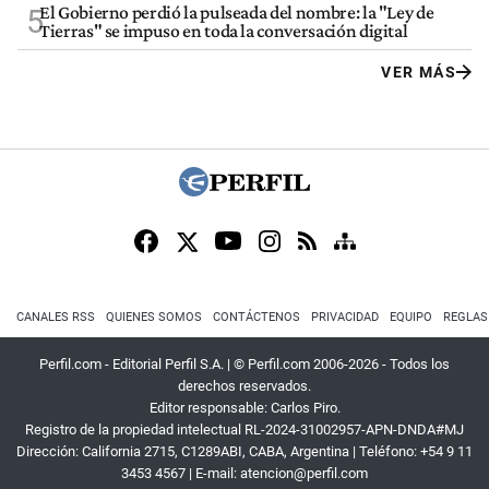
El Gobierno perdió la pulseada del nombre: la "Ley de
5
Tierras" se impuso en toda la conversación digital
VER MÁS
CANALES RSS
QUIENES SOMOS
CONTÁCTENOS
PRIVACIDAD
EQUIPO
REGLAS
Perfil.com - Editorial Perfil S.A.
| © Perfil.com 2006-2026 - Todos los
derechos reservados.
Editor responsable: Carlos Piro.
Registro de la propiedad intelectual RL-2024-31002957-APN-DNDA#MJ
Dirección:
California 2715
,
C1289ABI
,
CABA, Argentina
| Teléfono:
+54 9 11
3453 4567
| E-mail:
atencion@perfil.com