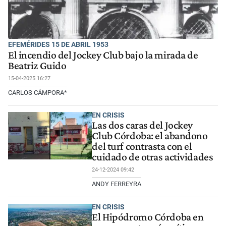
EFEMÉRIDES 15 DE ABRIL 1953
El incendio del Jockey Club bajo la mirada de
Beatriz Guido
15-04-2025 16:27
CARLOS CÁMPORA*
EN CRISIS
Las dos caras del Jockey
Club Córdoba: el abandono
del turf contrasta con el
cuidado de otras actividades
24-12-2024 09:42
ANDY FERREYRA
EN CRISIS
El Hipódromo Córdoba en