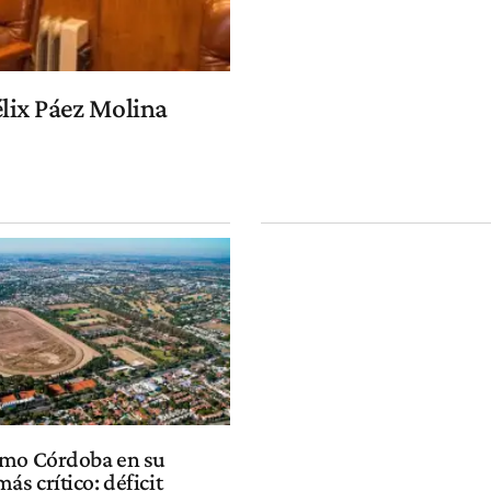
élix Páez Molina
omo Córdoba en su
s crítico: déficit