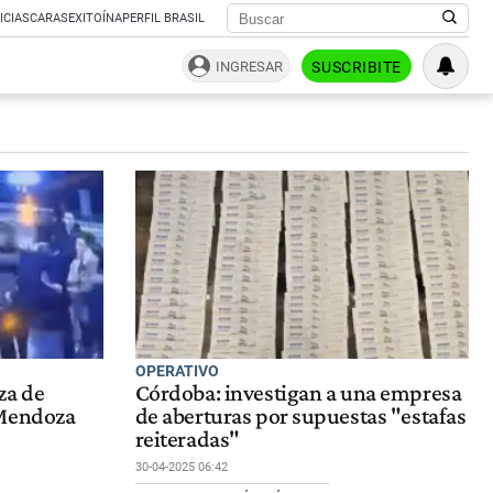
ICIAS
CARAS
EXITOÍNA
PERFIL BRASIL
INGRESAR
SUSCRIBITE
OPERATIVO
za de
Córdoba: investigan a una empresa
 Mendoza
de aberturas por supuestas "estafas
reiteradas"
30-04-2025 06:42