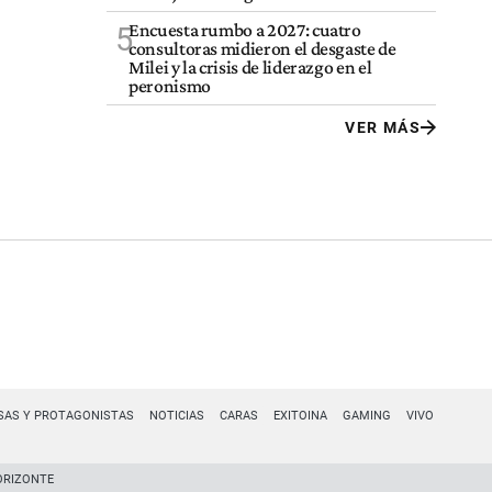
Encuesta rumbo a 2027: cuatro
5
consultoras midieron el desgaste de
Milei y la crisis de liderazgo en el
peronismo
VER MÁS
SAS Y PROTAGONISTAS
NOTICIAS
CARAS
EXITOINA
GAMING
VIVO
ORIZONTE