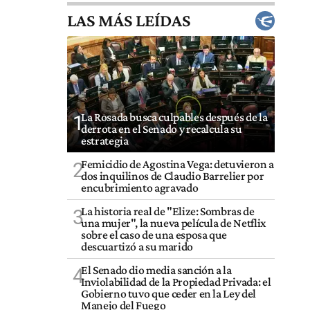
LAS MÁS LEÍDAS
La Rosada busca culpables después de la
1
derrota en el Senado y recalcula su
estrategia
Femicidio de Agostina Vega: detuvieron a
2
dos inquilinos de Claudio Barrelier por
encubrimiento agravado
La historia real de "Elize: Sombras de
3
una mujer", la nueva película de Netflix
sobre el caso de una esposa que
descuartizó a su marido
El Senado dio media sanción a la
4
Inviolabilidad de la Propiedad Privada: el
Gobierno tuvo que ceder en la Ley del
Manejo del Fuego