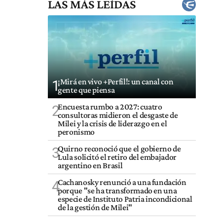
LAS MÁS LEÍDAS
¡Mirá en vivo +Perfil!: un canal con
1
gente que piensa
Encuesta rumbo a 2027: cuatro
2
consultoras midieron el desgaste de
Milei y la crisis de liderazgo en el
peronismo
Quirno reconoció que el gobierno de
3
Lula solicitó el retiro del embajador
argentino en Brasil
Cachanosky renunció a una fundación
4
porque "se ha transformado en una
especie de Instituto Patria incondicional
de la gestión de Milei"