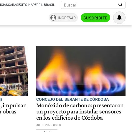
ICIAS
CARAS
EXITOÍNA
PERFIL BRASIL
INGRESAR
SUSCRIBITE
)
CONCEJO DELIBERANTE DE CÓRDOBA
”, impulsan
Monóxido de carbono: presentaron
r obras
un proyecto para instalar sensores
en los edificios de Córdoba
30-05-2025 08:00