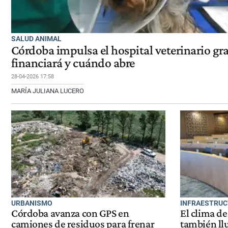
SALUD ANIMAL
Córdoba impulsa el hospital veterinario gr
financiará y cuándo abre
28-04-2026 17:58
MARÍA JULIANA LUCERO
URBANISMO
INFRAESTRU
Córdoba avanza con GPS en
El clima d
camiones de residuos para frenar
también ll