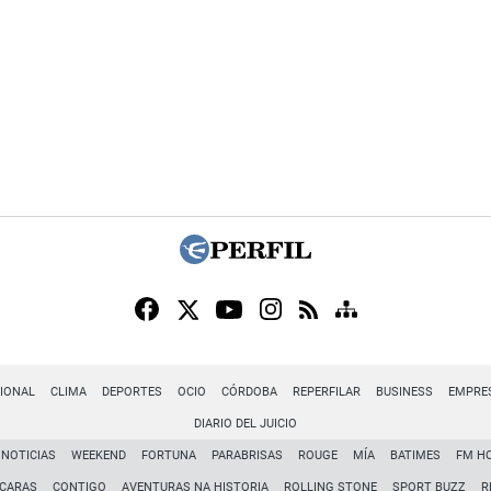
IONAL
CLIMA
DEPORTES
OCIO
CÓRDOBA
REPERFILAR
BUSINESS
EMPRE
DIARIO DEL JUICIO
NOTICIAS
WEEKEND
FORTUNA
PARABRISAS
ROUGE
MÍA
BATIMES
FM H
CARAS
CONTIGO
AVENTURAS NA HISTORIA
ROLLING STONE
SPORT BUZZ
R