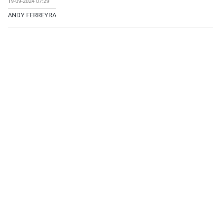
19-09-2024 07:29
ANDY FERREYRA