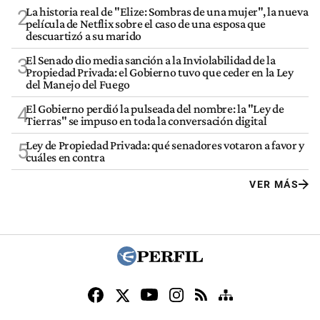
La historia real de "Elize: Sombras de una mujer", la nueva
2
película de Netflix sobre el caso de una esposa que
descuartizó a su marido
El Senado dio media sanción a la Inviolabilidad de la
3
Propiedad Privada: el Gobierno tuvo que ceder en la Ley
del Manejo del Fuego
El Gobierno perdió la pulseada del nombre: la "Ley de
4
Tierras" se impuso en toda la conversación digital
Ley de Propiedad Privada: qué senadores votaron a favor y
5
cuáles en contra
VER MÁS