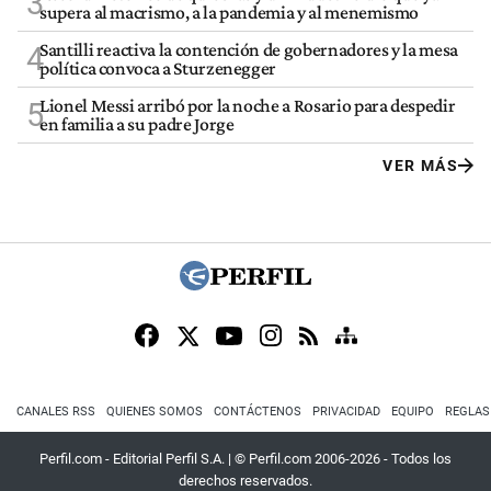
3
supera al macrismo, a la pandemia y al menemismo
Santilli reactiva la contención de gobernadores y la mesa
4
política convoca a Sturzenegger
Lionel Messi arribó por la noche a Rosario para despedir
5
en familia a su padre Jorge
VER MÁS
CANALES RSS
QUIENES SOMOS
CONTÁCTENOS
PRIVACIDAD
EQUIPO
REGLAS
Perfil.com - Editorial Perfil S.A.
| © Perfil.com 2006-2026 - Todos los
derechos reservados.