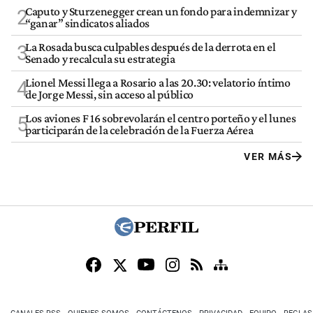
Caputo y Sturzenegger crean un fondo para indemnizar y
2
“ganar” sindicatos aliados
La Rosada busca culpables después de la derrota en el
3
Senado y recalcula su estrategia
Lionel Messi llega a Rosario a las 20.30: velatorio íntimo
4
de Jorge Messi, sin acceso al público
Los aviones F 16 sobrevolarán el centro porteño y el lunes
5
participarán de la celebración de la Fuerza Aérea
VER MÁS