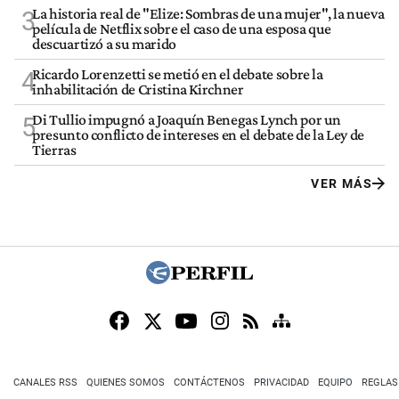
La historia real de "Elize: Sombras de una mujer", la nueva
3
película de Netflix sobre el caso de una esposa que
descuartizó a su marido
Ricardo Lorenzetti se metió en el debate sobre la
4
inhabilitación de Cristina Kirchner
Di Tullio impugnó a Joaquín Benegas Lynch por un
5
presunto conflicto de intereses en el debate de la Ley de
Tierras
VER MÁS
CANALES RSS
QUIENES SOMOS
CONTÁCTENOS
PRIVACIDAD
EQUIPO
REGLAS