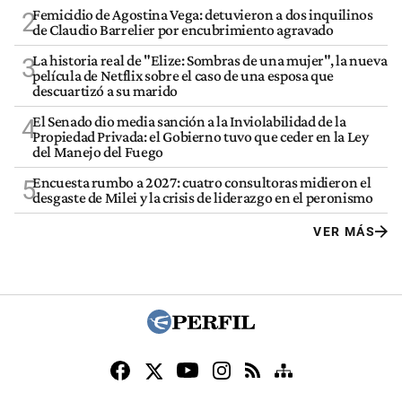
Femicidio de Agostina Vega: detuvieron a dos inquilinos
2
de Claudio Barrelier por encubrimiento agravado
La historia real de "Elize: Sombras de una mujer", la nueva
3
película de Netflix sobre el caso de una esposa que
descuartizó a su marido
El Senado dio media sanción a la Inviolabilidad de la
4
Propiedad Privada: el Gobierno tuvo que ceder en la Ley
del Manejo del Fuego
Encuesta rumbo a 2027: cuatro consultoras midieron el
5
desgaste de Milei y la crisis de liderazgo en el peronismo
VER MÁS