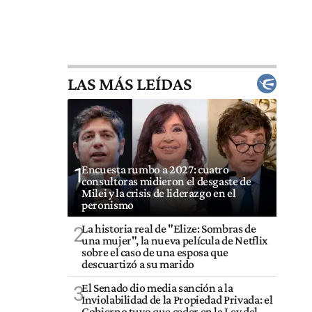
LAS MÁS LEÍDAS
Encuesta rumbo a 2027: cuatro
1
consultoras midieron el desgaste de
Milei y la crisis de liderazgo en el
peronismo
La historia real de "Elize: Sombras de
2
una mujer", la nueva película de Netflix
sobre el caso de una esposa que
descuartizó a su marido
El Senado dio media sanción a la
3
Inviolabilidad de la Propiedad Privada: el
Gobierno tuvo que ceder en la Ley del