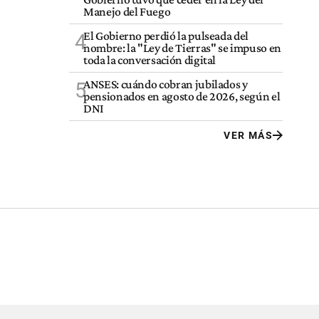
Manejo del Fuego
El Gobierno perdió la pulseada del
4
nombre: la "Ley de Tierras" se impuso en
toda la conversación digital
ANSES: cuándo cobran jubilados y
5
pensionados en agosto de 2026, según el
DNI
VER MÁS