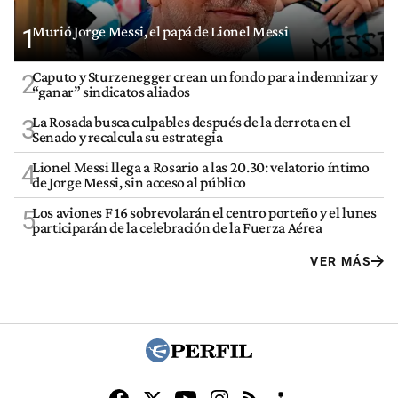
Murió Jorge Messi, el papá de Lionel Messi
1
Caputo y Sturzenegger crean un fondo para indemnizar y
2
“ganar” sindicatos aliados
La Rosada busca culpables después de la derrota en el
3
Senado y recalcula su estrategia
Lionel Messi llega a Rosario a las 20.30: velatorio íntimo
4
de Jorge Messi, sin acceso al público
Los aviones F 16 sobrevolarán el centro porteño y el lunes
5
participarán de la celebración de la Fuerza Aérea
VER MÁS