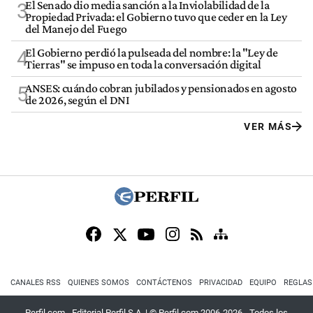
El Senado dio media sanción a la Inviolabilidad de la
3
Propiedad Privada: el Gobierno tuvo que ceder en la Ley
del Manejo del Fuego
El Gobierno perdió la pulseada del nombre: la "Ley de
4
Tierras" se impuso en toda la conversación digital
ANSES: cuándo cobran jubilados y pensionados en agosto
5
de 2026, según el DNI
VER MÁS
CANALES RSS
QUIENES SOMOS
CONTÁCTENOS
PRIVACIDAD
EQUIPO
REGLAS
Perfil.com - Editorial Perfil S.A.
| © Perfil.com 2006-2026 - Todos los