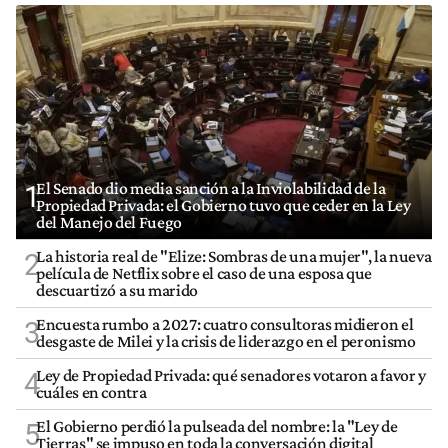
El Senado dio media sanción a la Inviolabilidad de la
1
Propiedad Privada: el Gobierno tuvo que ceder en la Ley
del Manejo del Fuego
La historia real de "Elize: Sombras de una mujer", la nueva
2
película de Netflix sobre el caso de una esposa que
descuartizó a su marido
Encuesta rumbo a 2027: cuatro consultoras midieron el
3
desgaste de Milei y la crisis de liderazgo en el peronismo
Ley de Propiedad Privada: qué senadores votaron a favor y
4
cuáles en contra
El Gobierno perdió la pulseada del nombre: la "Ley de
5
Tierras" se impuso en toda la conversación digital